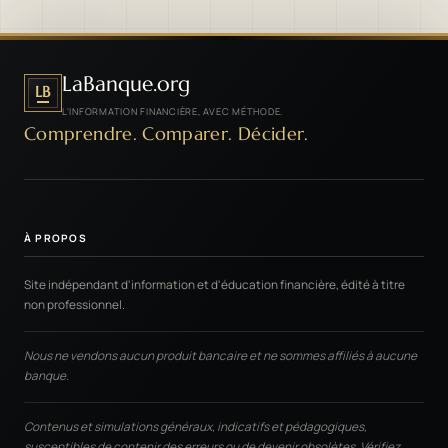
LaBanque.org
LB
L'INFORMATION FINANCIÈRE, AVEC MÉTHODE.
Comprendre. Comparer. Décider.
À PROPOS
Site indépendant d'information et d'éducation financière, édité à titre
non professionnel.
Nous ne vendons aucun produit bancaire et ne sommes affiliés à aucune
banque.
Contenus et simulations généraux, indicatifs et pédagogiques,
susceptibles de contenir des erreurs ou de devenir obsolètes. Vérifiez