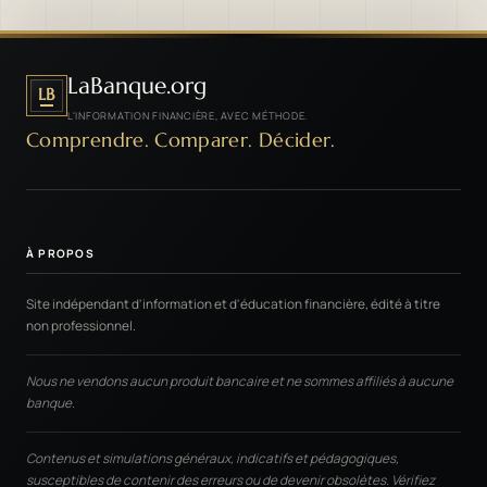
LaBanque.org
LB
L'INFORMATION FINANCIÈRE, AVEC MÉTHODE.
Comprendre. Comparer. Décider.
À PROPOS
Site indépendant d'information et d'éducation financière, édité à titre
non professionnel.
Nous ne vendons aucun produit bancaire et ne sommes affiliés à aucune
banque.
Contenus et simulations généraux, indicatifs et pédagogiques,
susceptibles de contenir des erreurs ou de devenir obsolètes. Vérifiez