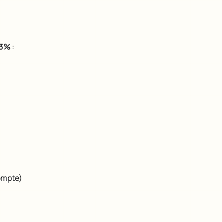
3%
:
ompte)